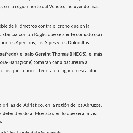
do, en la región norte del Véneto, incluyendo más
oble de kilómetros contra el crono que en la
 distancia con un Roglic que se siente cómodo con
 por los Apeninos, los Alpes y los Dolomitas.
afredo), el galo Geraint Thomas (INEOS), el más
(Bora-Hansgrohe) tomarán candidatureura a
ellos que, a priori, tendrá un lugar un escalalón
orillas del Adriático, en la región de los Abruzos,
s defendiendo al Movistar, en lo que será la vez
na.
de Mikel Landa del año pasado.