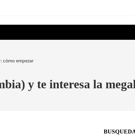
er: cómo empezar
ia) y te interesa la megali
BUSQUED