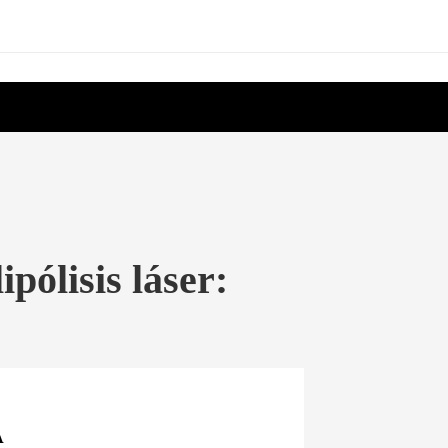
pólisis láser:
A