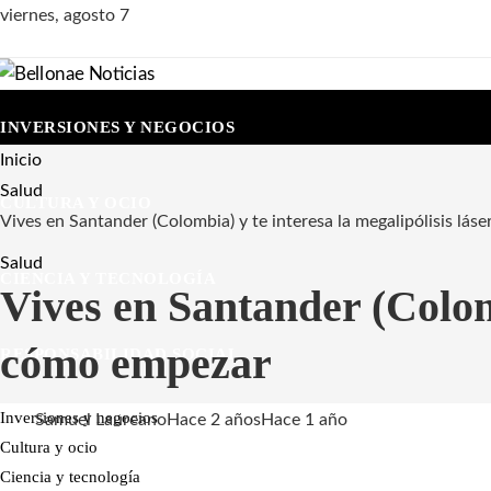
viernes, agosto 7
INVERSIONES Y NEGOCIOS
Inicio
Salud
CULTURA Y OCIO
Vives en Santander (Colombia) y te interesa la megalipólisis lás
Salud
CIENCIA Y TECNOLOGÍA
Vives en Santander (Colomb
cómo empezar
RESPONSABILIDAD SOCIAL
Inversiones y negocios
Samuel Laureano
Hace 2 años
Hace 1 año
Cultura y ocio
Ciencia y tecnología