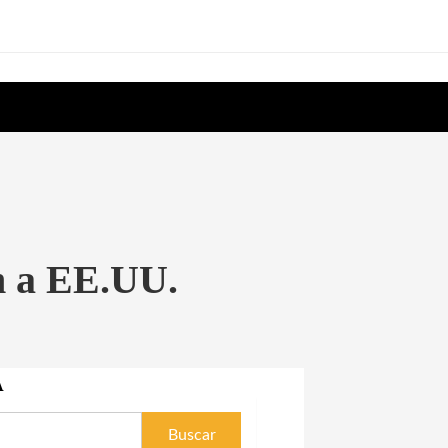
an a EE.UU.
A