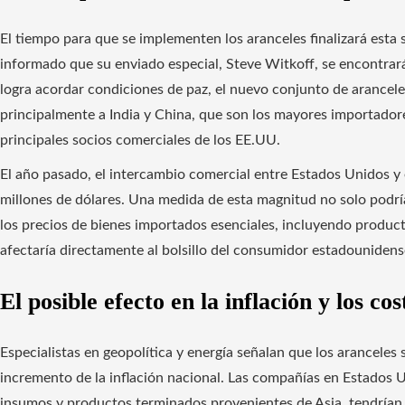
El tiempo para que se implementen los aranceles finalizará esta
informado que su enviado especial, Steve Witkoff, se encontrará
logra acordar condiciones de paz, el nuevo conjunto de arancele
principalmente a India y China, que son los mayores importadores
principales socios comerciales de los EE.UU.
El año pasado, el intercambio comercial entre Estados Unidos y
millones de dólares. Una medida de esta magnitud no solo podría 
los precios de bienes importados esenciales, incluyendo produc
afectaría directamente al bolsillo del consumidor estadounidens
El posible efecto en la inflación y los co
Especialistas en geopolítica y energía señalan que los arancele
incremento de la inflación nacional. Las compañías en Estados U
insumos y productos terminados provenientes de Asia, tendrían 