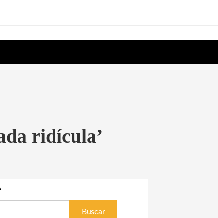
ada ridícula’
A