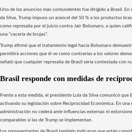
Uno de los anuncios más contundentes fue dirigido a Brasil. En u
da Silva, Trump impuso un arancel del 50 % a los productos brasi
como represalia por el juicio contra Jair Bolsonaro, a quien cal
una “cacería de brujas”.
Trump afirmó que el tratamiento legal hacia Bolsonaro demuestr
permitirá acciones que él ve como contrarias a los valores dem
señaló que cualquier represalia de Brasil sería contestada con n
Brasil responde con medidas de recipro
Frente a esta medida, el presidente Lula da Silva comunicó que B
activando su legislación sobre Reciprocidad Económica. En una 
administración no cederá ante influencias externas ni extorsione
comparables si las de Trump se implementan.
Los representantes de Brasil también indicaron que están cons