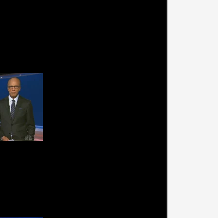
e)
urnas completas (28 de
e)