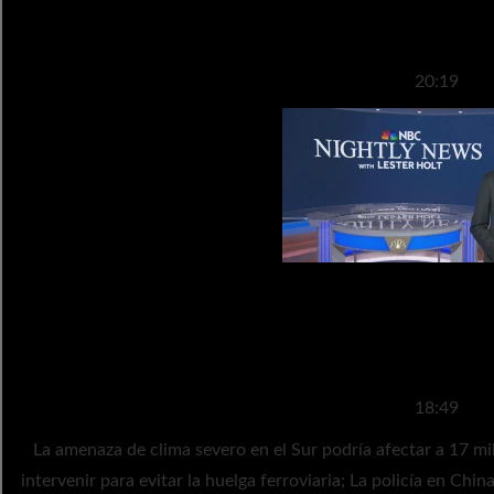
Telediario nocturno comple
20:19
Transmisión de noticias noct
noviembr
18:49
La amenaza de clima severo en el Sur podría afectar a 17 millones de personas;
intervenir para evitar la huelga ferroviaria; La policía en China reprime las protestas ‘cero-Covid’; y más en el