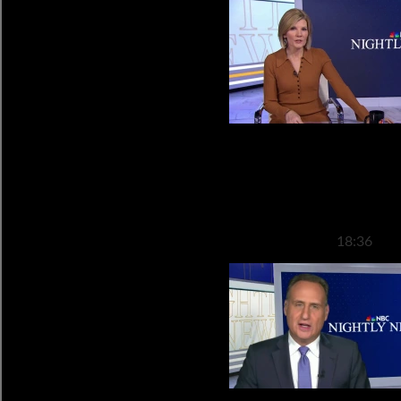
Transmisión de noticias noct
noviembr
18:36