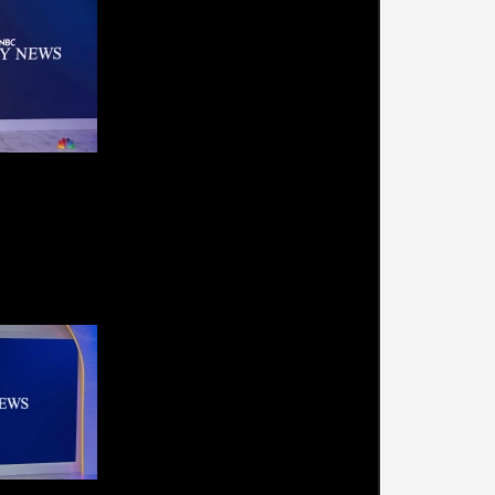
urnas completas (27 de
e)