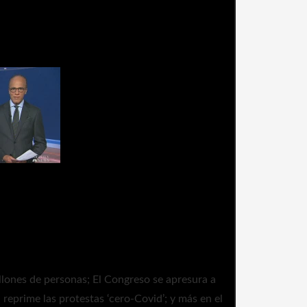
to (26 de noviembre)
urnas completas (25 de
e)
 El Congreso se apresura a