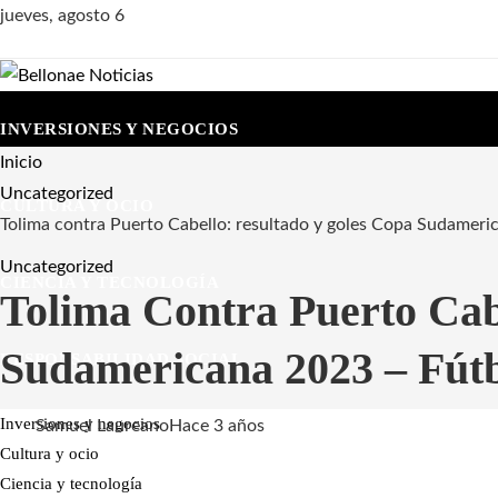
jueves, agosto 6
INVERSIONES Y NEGOCIOS
Inicio
Uncategorized
CULTURA Y OCIO
Tolima contra Puerto Cabello: resultado y goles Copa Sudameri
Uncategorized
CIENCIA Y TECNOLOGÍA
Tolima Contra Puerto Cab
Sudamericana 2023 – Fútb
RESPONSABILIDAD SOCIAL
Inversiones y negocios
Samuel Laureano
Hace 3 años
Cultura y ocio
Ciencia y tecnología