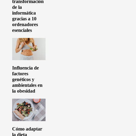
transformación
de la
informática
gracias a 10
ordenadores
esenciales
Influencia de
factores
genéticos y
ambientales en
la obesidad
Cómo adaptar
la dieta