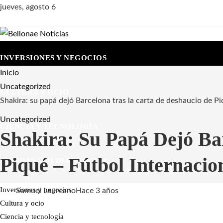
jueves, agosto 6
INVERSIONES Y NEGOCIOS
Inicio
Uncategorized
CULTURA Y OCIO
Shakira: su papá dejó Barcelona tras la carta de deshaucio de P
Uncategorized
CIENCIA Y TECNOLOGÍA
Shakira: Su Papá Dejó Ba
Piqué – Fútbol Internacio
RESPONSABILIDAD SOCIAL
Inversiones y negocios
Samuel Laureano
Hace 3 años
Cultura y ocio
Ciencia y tecnología