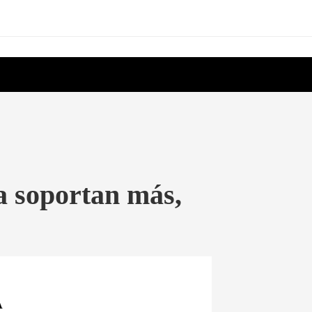
la soportan más,
A