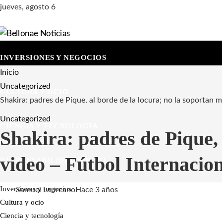
jueves, agosto 6
INVERSIONES Y NEGOCIOS
Inicio
Uncategorized
CULTURA Y OCIO
Shakira: padres de Pique, al borde de la locura; no la soportan 
Uncategorized
CIENCIA Y TECNOLOGÍA
Shakira: padres de Pique, 
video – Fútbol Internacio
RESPONSABILIDAD SOCIAL
Inversiones y negocios
Samuel Laureano
Hace 3 años
Cultura y ocio
Ciencia y tecnología