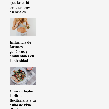
gracias a 10
ordenadores
esenciales
Influencia de
factores
genéticos y
ambientales en
la obesidad
Cómo adaptar
la dieta
flexitariana a tu
estilo de vida