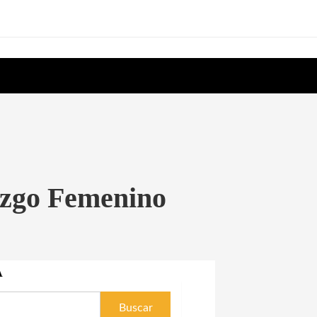
azgo Femenino
A