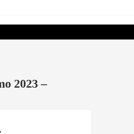
mo 2023 –
A