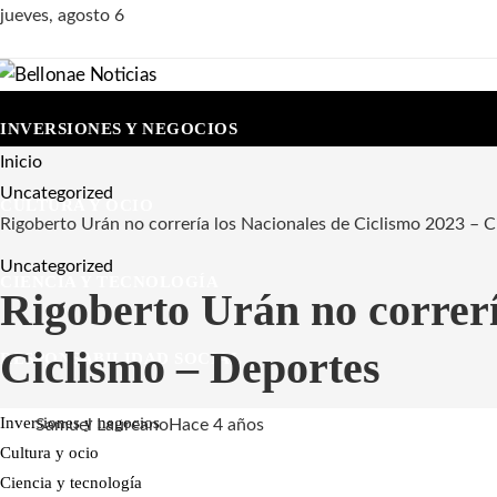
jueves, agosto 6
INVERSIONES Y NEGOCIOS
Inicio
Uncategorized
CULTURA Y OCIO
Rigoberto Urán no correría los Nacionales de Ciclismo 2023 – C
Uncategorized
CIENCIA Y TECNOLOGÍA
Rigoberto Urán no correrí
Ciclismo – Deportes
RESPONSABILIDAD SOCIAL
Inversiones y negocios
Samuel Laureano
Hace 4 años
Cultura y ocio
Ciencia y tecnología