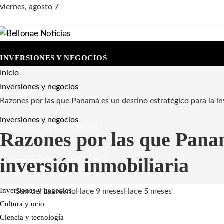
viernes, agosto 7
INVERSIONES Y NEGOCIOS
Inicio
Inversiones y negocios
CULTURA Y OCIO
Razones por las que Panamá es un destino estratégico para la in
Inversiones y negocios
CIENCIA Y TECNOLOGÍA
Razones por las que Panam
inversión inmobiliaria
RESPONSABILIDAD SOCIAL
Inversiones y negocios
Samuel Laureano
Hace 9 meses
Hace 5 meses
Cultura y ocio
Ciencia y tecnología