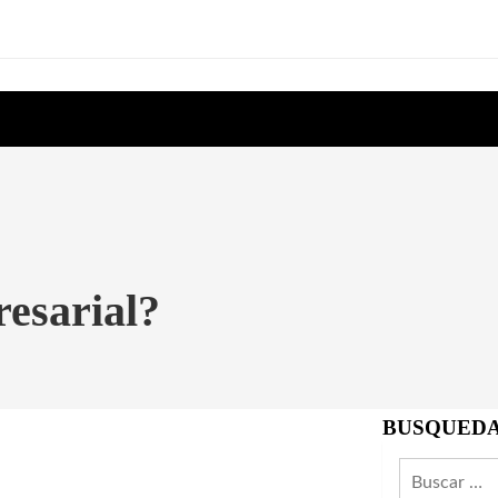
resarial?
BUSQUED
Buscar: