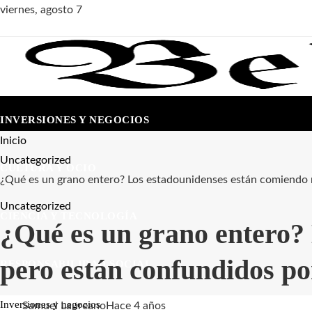
viernes, agosto 7
INVERSIONES Y NEGOCIOS
Inicio
Uncategorized
CULTURA Y OCIO
¿Qué es un grano entero? Los estadounidenses están comiendo m
Uncategorized
CIENCIA Y TECNOLOGÍA
¿Qué es un grano entero?
pero están confundidos por
RESPONSABILIDAD SOCIAL
Inversiones y negocios
Samuel Laureano
Hace 4 años