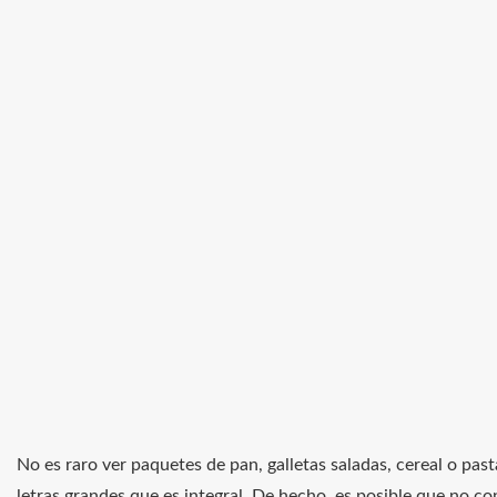
No es raro ver paquetes de pan, galletas saladas, cereal o pas
letras grandes que es integral. De hecho, es posible que no c