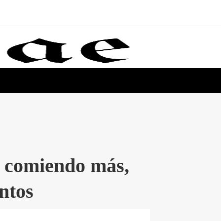
n comiendo más,
entos