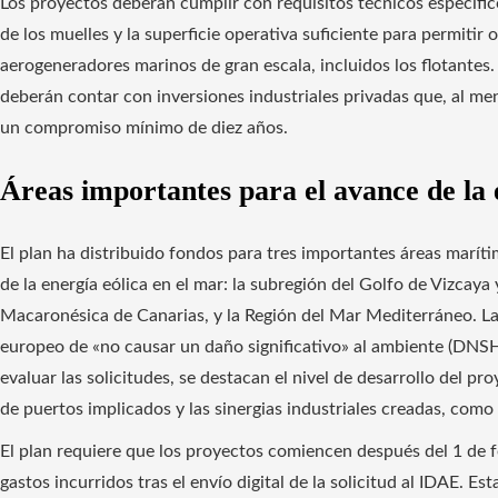
Los proyectos deberán cumplir con requisitos técnicos específi
de los muelles y la superficie operativa suficiente para permiti
aerogeneradores marinos de gran escala, incluidos los flotantes.
deberán contar con inversiones industriales privadas que, al men
un compromiso mínimo de diez años.
Áreas importantes para el avance de la 
El plan ha distribuido fondos para tres importantes áreas marít
de la energía eólica en el mar: la subregión del Golfo de Vizcaya 
Macaronésica de Canarias, y la Región del Mar Mediterráneo. La
europeo de «no causar un daño significativo» al ambiente (DNSH, p
evaluar las solicitudes, se destacan el nivel de desarrollo del pr
de puertos implicados y las sinergias industriales creadas, como
El plan requiere que los proyectos comiencen después del 1 de 
gastos incurridos tras el envío digital de la solicitud al IDAE. Est