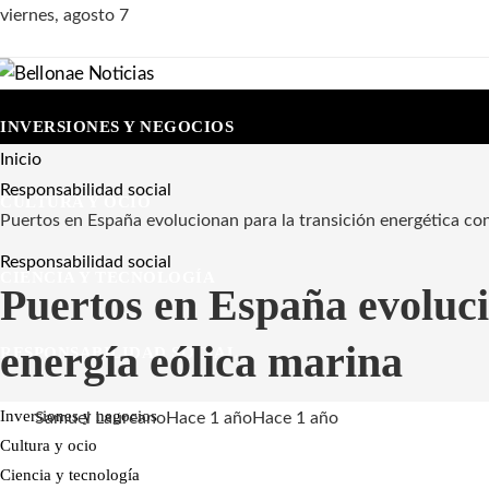
viernes, agosto 7
INVERSIONES Y NEGOCIOS
Inicio
Responsabilidad social
CULTURA Y OCIO
Puertos en España evolucionan para la transición energética con
Responsabilidad social
CIENCIA Y TECNOLOGÍA
Puertos en España evoluci
energía eólica marina
RESPONSABILIDAD SOCIAL
Inversiones y negocios
Samuel Laureano
Hace 1 año
Hace 1 año
Cultura y ocio
Ciencia y tecnología