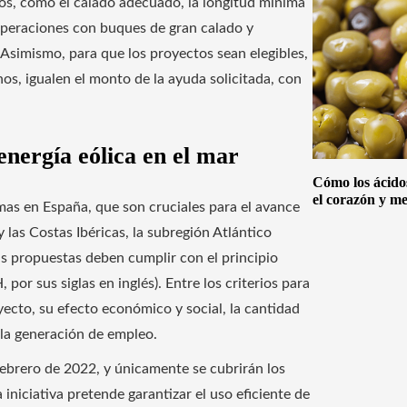
cos, como el calado adecuado, la longitud mínima
r operaciones con buques de gran calado y
 Asimismo, para que los proyectos sean elegibles,
os, igualen el monto de la ayuda solicitada, con
energía eólica en el mar
Cómo los ácido
el corazón y me
imas en España, que son cruciales para el avance
y las Costas Ibéricas, la subregión Atlántico
s propuestas deben cumplir con el principio
or sus siglas en inglés). Entre los criterios para
oyecto, su efecto económico y social, la cantidad
 la generación de empleo.
febrero de 2022, y únicamente se cubrirán los
a iniciativa pretende garantizar el uso eficiente de