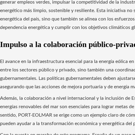
generar empleos verdes, impulsar la competitividad de la indust
energético más limpio, sostenible y resiliente. Esta iniciativa no
energética del país, sino que también se alinea con los esfuerzo
dependencia energética y cumplir con los objetivos climáticos gl
Impulso a la colaboración público-priva
El avance en la infraestructura esencial para la energía eólica 
entre los sectores público y privado, sino también una coordinac
gubernamentales. Las políticas gubernamentales deben ajustarse a
asegurando que las acciones de mejora portuaria y de energía mar
Además, la colaboración a nivel internacional y la inclusión de 
energías renovables del mar son esenciales para lograr metas de
sentido, PORT-EOLMAR se erige como un ejemplo claro de cómo l
pueden ayudar a la transformación económica y energética del p
Con la puesta en marcha de este programa, España da un paso m