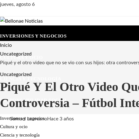
jueves, agosto 6
INVERSIONES Y NEGOCIOS
Inicio
Uncategorized
CULTURA Y OCIO
Piqué y el otro video que no se vio con sus hijos: otra controver
Uncategorized
CIENCIA Y TECNOLOGÍA
Piqué Y El Otro Video Qu
Controversia – Fútbol Int
RESPONSABILIDAD SOCIAL
Inversiones y negocios
Samuel Laureano
Hace 3 años
Cultura y ocio
Ciencia y tecnología