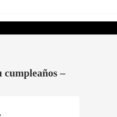
su cumpleaños –
A