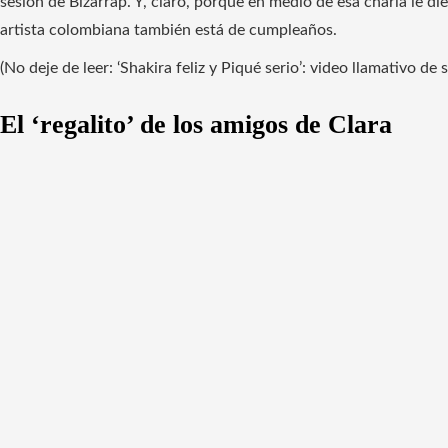
sesión de Bizarrap. Y, claro, porque en medio de esa charla le d
artista colombiana también está de cumpleaños.
(No deje de leer: ‘Shakira feliz y Piqué serio’: video llamativo d
El ‘regalito’ de los amigos de Clara