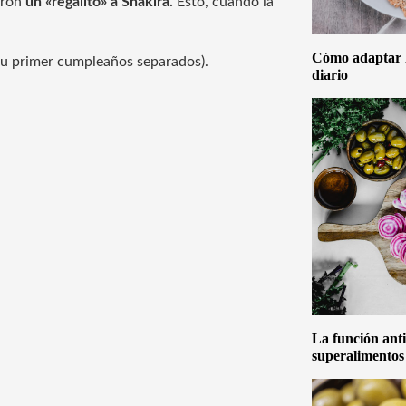
ieron
un «regalito» a Shakira.
Esto, cuando la
Cómo adaptar la
e su primer cumpleaños separados).
diario
La función anti
superalimentos