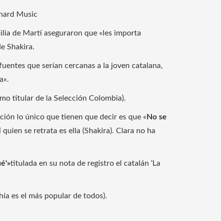
chard Music
milia de Martí aseguraron que «les importa
de Shakira.
uentes que serían cercanas a la joven catalana,
a».
o titular de la Selección Colombia).
ión lo único que tienen que decir es que «
No se
í quien se retrata es ella (Shakira). Clara no ha
é'»
titulada en su nota de registro el catalán ‘La
ía es el más popular de todos).