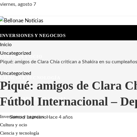
viernes, agosto 7
INVERSIONES Y NEGOCIOS
Inicio
Uncategorized
CULTURA Y OCIO
Piqué: amigos de Clara Chía critican a Shakira en su cumpleaños
Uncategorized
CIENCIA Y TECNOLOGÍA
Piqué: amigos de Clara Ch
Fútbol Internacional – De
RESPONSABILIDAD SOCIAL
Inversiones y negocios
Samuel Laureano
Hace 4 años
Cultura y ocio
Ciencia y tecnología