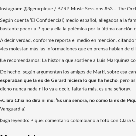
Instagram: @3gerarpique / BZRP Music Sessions #53 – The Or
Según cuenta ‘El Confidencial’, medio español, allegados a la fa
bastante poco» a Pique y ella la polémica por la última canción 
A decir verdad, conforme reporta el medio en mención, citando f
«les molestan más las informaciones que en prensa hablan de ell
(Le recomendamos: La historia que sostiene a Luis Marquínez com
De hecho, según argumentan los amigos de Martí, sobre esa canc
esperaban que la ex de Gerard hiciera lo que ha hecho
, pero as
dicho nunca nada ni lo va a decir, faltaría más, es una señora».
«Clara Chía no dirá ni mu: ‘Es una señora, no como la ex de Piqu
Vanguardia’.
(Siga leyendo: Piqué: comentario colombiano a foto con Clara Ch