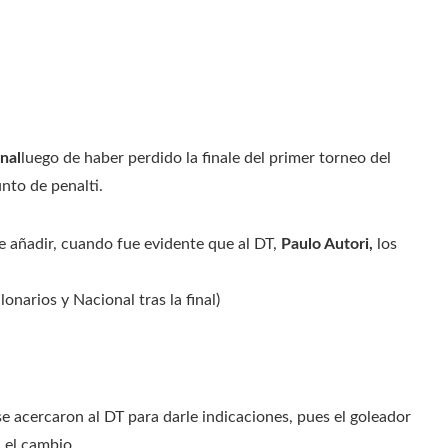
nal
luego de haber perdido la finale del primer torneo del
nto de penalti.
 añadir, cuando fue evidente que al DT,
Paulo Autori,
los
onarios y Nacional tras la final)
se acercaron al DT para darle indicaciones, pues el goleador
n el cambio.