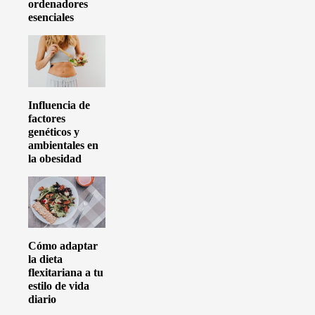
ordenadores
esenciales
Influencia de
factores
genéticos y
ambientales en
la obesidad
Cómo adaptar
la dieta
flexitariana a tu
estilo de vida
diario