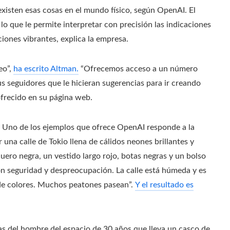
existen esas cosas en el mundo físico, según OpenAI. El
o que le permite interpretar con precisión las indicaciones
ones vibrantes, explica la empresa.
eo”,
ha escrito Altman.
“Ofrecemos acceso a un número
us seguidores que le hicieran sugerencias para ir creando
frecido en su página web.
. Uno de los ejemplos que ofrece OpenAI responde a la
una calle de Tokio llena de cálidos neones brillantes y
ero negra, un vestido largo rojo, botas negras y un bolso
con seguridad y despreocupación. La calle está húmeda y es
s de colores. Muchos peatones pasean”.
Y el resultado es
ras del hombre del espacio de 30 años que lleva un casco de