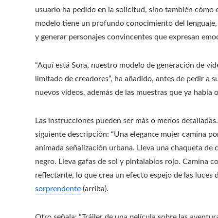
usuario ha pedido en la solicitud, sino también cómo 
modelo tiene un profundo conocimiento del lenguaje, l
y generar personajes convincentes que expresan emoci
“Aquí está Sora, nuestro modelo de generación de víd
limitado de creadores”, ha añadido, antes de pedir a s
nuevos vídeos, además de las muestras que ya había o
Las instrucciones pueden ser más o menos detalladas
siguiente descripción: “Una elegante mujer camina por 
animada señalización urbana. Lleva una chaqueta de cu
negro. Lleva gafas de sol y pintalabios rojo. Camina 
reflectante, lo que crea un efecto espejo de las luce
sorprendente
(arriba).
Otro señala: “Tráiler de una película sobre las aventu