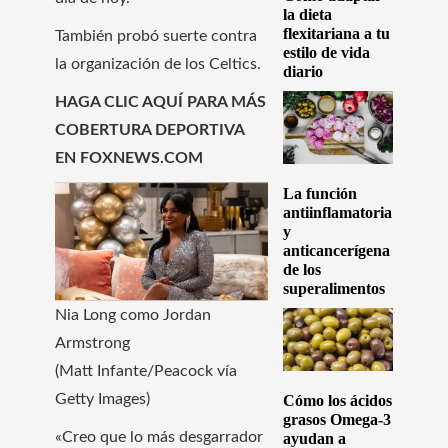
la dieta
flexitariana a tu
También probó suerte contra
estilo de vida
la organización de los Celtics.
diario
HAGA CLIC AQUÍ PARA MÁS
COBERTURA DEPORTIVA
EN FOXNEWS.COM
La función
antiinflamatoria
y
anticancerígena
de los
superalimentos
Nia Long como Jordan
Armstrong
(Matt Infante/Peacock vía
Getty Images)
Cómo los ácidos
grasos Omega-3
«Creo que lo más desgarrador
ayudan a