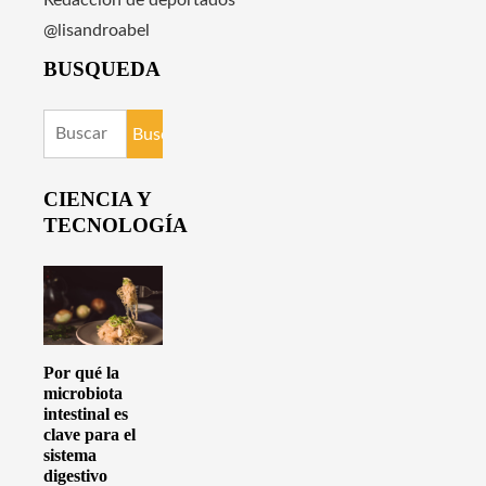
Redacción de deportados
@lisandroabel
BUSQUEDA
Buscar:
CIENCIA Y
TECNOLOGÍA
Por qué la
microbiota
intestinal es
clave para el
sistema
digestivo