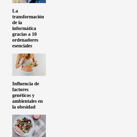
La
transformación
de la
informática
gracias a 10
ordenadores
esenciales
Influencia de
factores
genéticos y
ambientales en
la obesidad