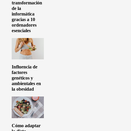
transformación
de la
informática
gracias a 10
ordenadores
esenciales
Influencia de
factores
genéticos y
ambientales en
la obesidad
Cómo adaptar