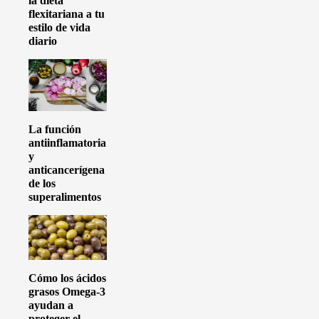
la dieta
flexitariana a tu
estilo de vida
diario
La función
antiinflamatoria
y
anticancerígena
de los
superalimentos
Cómo los ácidos
grasos Omega-3
ayudan a
proteger el