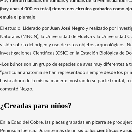
Hoy
fueron halladas en tumbas y tumbas de la Península Ibéric
(hay unas 4.000 en total) tienen dos círculos grabados como ojo
emula el plumaje
.
El estudio, Liderado por
Juan José Negro
y realizado por invest
Naturales (MNCN), la Universidad de Huelva y la Universidad 
visión sobria del origen y uso de estos objetos arqueológicos. N
Investigaciones Científicas (CSIC) en la Estación Biológica de D
«Los búhos son un grupo de especies de aves muy diferentes a to
“particular anatomía se han representado siempre desde los pr
hasta ahora de la misma manera: mostrando su parte frontal, o c
comentó Negro.
¿Creadas para niños?
En la Edad del Cobre, las placas grabadas en pizarra se produje
Península Ibérica. Durante más de un siglo,
los científicos y ar