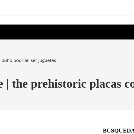
e búho podrían ser juguetes
 | the prehistoric placas 
BUSQUED