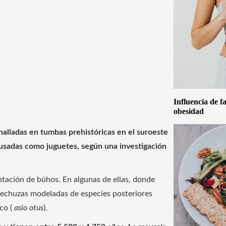
Influencia de f
obesidad
halladas en tumbas prehistóricas en el suroeste
y usadas como juguetes, según una investigación
ntación de búhos. En algunas de ellas, donde
 lechuzas modeladas de especies posteriores
ico (
asio otus
).