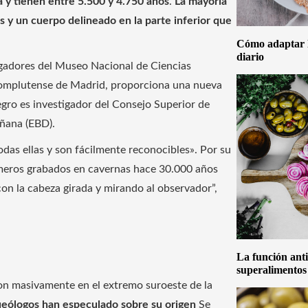
a y tienen entre 5.500 y 4.750 años
.
La mayoría
s y un cuerpo delineado en la parte inferior que
Cómo adaptar la
diario
igadores del Museo Nacional de Ciencias
Complutense de Madrid, proporciona una nueva
egro es investigador del Consejo Superior de
oñana (EBD).
das ellas y son fácilmente reconocibles». Por su
imeros grabados en cavernas hace 30.000 años
on la cabeza girada y mirando al observador”,
La función anti
superalimentos
ron masivamente en el extremo suroeste de la
queólogos han especulado sobre su origen
Se