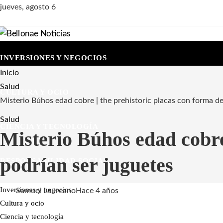
jueves, agosto 6
INVERSIONES Y NEGOCIOS
Inicio
Salud
CULTURA Y OCIO
Misterio Búhos edad cobre | the prehistoric placas con forma d
Salud
CIENCIA Y TECNOLOGÍA
Misterio Búhos edad cobre
podrían ser juguetes
RESPONSABILIDAD SOCIAL
Inversiones y negocios
Samuel Laureano
Hace 4 años
Cultura y ocio
Ciencia y tecnología