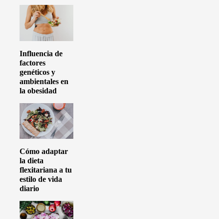
Influencia de
factores
genéticos y
ambientales en
la obesidad
Cómo adaptar
la dieta
flexitariana a tu
estilo de vida
diario