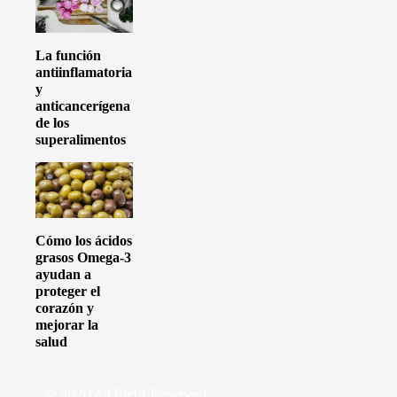
La función
antiinflamatoria
y
anticancerígena
de los
superalimentos
Cómo los ácidos
grasos Omega-3
ayudan a
proteger el
corazón y
mejorar la
salud
© 2020 All Right Reserved.