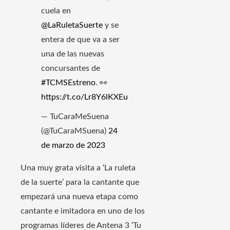
cuela en
@LaRuletaSuerte
y se
entera de que va a ser
una de las nuevas
concursantes de
#TCMSEstreno
. 👀
https://t.co/Lr8Y6lKXEu
— TuCaraMeSuena
(@TuCaraMSuena)
24
de marzo de 2023
Una muy grata visita a ‘La ruleta
de la suerte’ para la cantante que
empezará una nueva etapa como
cantante e imitadora en uno de los
programas líderes de Antena 3 ‘Tu