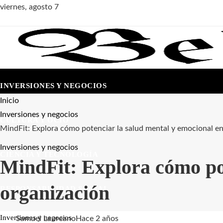
viernes, agosto 7
INVERSIONES Y NEGOCIOS
Inicio
Inversiones y negocios
CULTURA Y OCIO
MindFit: Explora cómo potenciar la salud mental y emocional en
Inversiones y negocios
CIENCIA Y TECNOLOGÍA
MindFit: Explora cómo pot
organización
RESPONSABILIDAD SOCIAL
Inversiones y negocios
Samuel Laureano
Hace 2 años