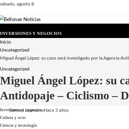
sábado, agosto 8
INVERSIONES Y NEGOCIOS
Inicio
Uncategorized
CULTURA Y OCIO
Miguel Ángel López: su caso será investigado por la Agencia Ant
Uncategorized
CIENCIA Y TECNOLOGÍA
Miguel Ángel López: su ca
Antidopaje – Ciclismo – D
RESPONSABILIDAD SOCIAL
Inversiones y negocios
Samuel Laureano
Hace 3 años
Cultura y ocio
Ciencia y tecnología