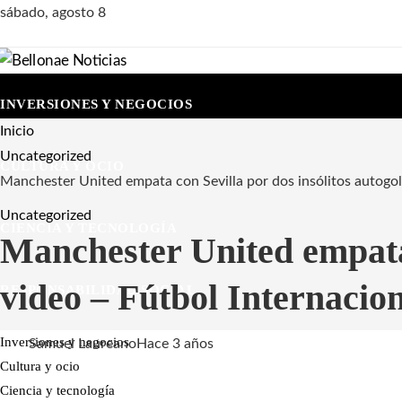
sábado, agosto 8
INVERSIONES Y NEGOCIOS
Inicio
Uncategorized
CULTURA Y OCIO
Manchester United empata con Sevilla por dos insólitos autogol
Uncategorized
CIENCIA Y TECNOLOGÍA
Manchester United empata 
video – Fútbol Internacio
RESPONSABILIDAD SOCIAL
Inversiones y negocios
Samuel Laureano
Hace 3 años
Cultura y ocio
Ciencia y tecnología