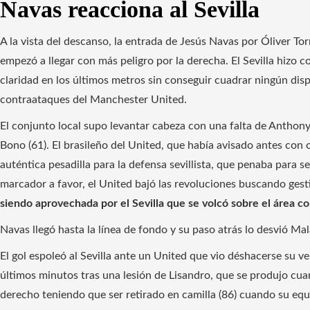
Navas reacciona al Sevilla
A la vista del descanso, la entrada de Jesús Navas por Óliver To
empezó a llegar con más peligro por la derecha. El Sevilla hizo co
claridad en los últimos metros sin conseguir cuadrar ningún dis
contraataques del Manchester United.
El conjunto local supo levantar cabeza con una falta de Anthony
Bono (61). El brasileño del United, que había avisado antes con o
auténtica pesadilla para la defensa sevillista, que penaba para 
marcador a favor, el United bajó las revoluciones buscando gest
siendo aprovechada por el Sevilla que se volcó sobre el área co
Navas llegó hasta la línea de fondo y su paso atrás lo desvió Mala
El gol espoleó al Sevilla ante un United que vio déshacerse su ve
últimos minutos tras una lesión de Lisandro, que se produjo cuan
derecho teniendo que ser retirado en camilla (86) cuando su eq