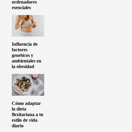
ordenadores
esenciales
Influencia de
factores
genéticos y
ambientales en
la obesidad
Cómo adaptar
la dieta
flexitariana a tu
estilo de vida
diario