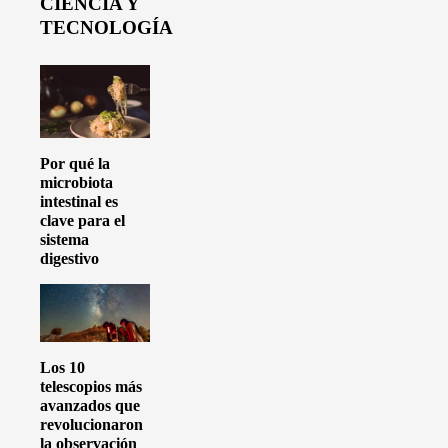
CIENCIA Y
TECNOLOGÍA
Por qué la
microbiota
intestinal es
clave para el
sistema
digestivo
Los 10
telescopios más
avanzados que
revolucionaron
la observación