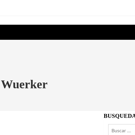
t Wuerker
BUSQUED
Buscar: