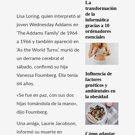
La
transformación
de la
Lisa Loring, quien interpretó al
informática
joven Wednesday Addams en
gracias a 10
ordenadores
‘The Addams Family’ de 1964
esenciales
a 1966 y también apareció en
‘As the World Turns’, murió de
un derrame cerebral el
sábado, confirmó su hija
Influencia de
Vanessa Foumberg. Ella tenía
factores
64 años.
genéticos y
ambientales en
«Se fue en paz, con sus dos
la obesidad
hijas tomándola de la mano»,
dijo Foumberg.
Una amiga, Laurie Jacobson,
informó su muerte en
Cómo adaptar