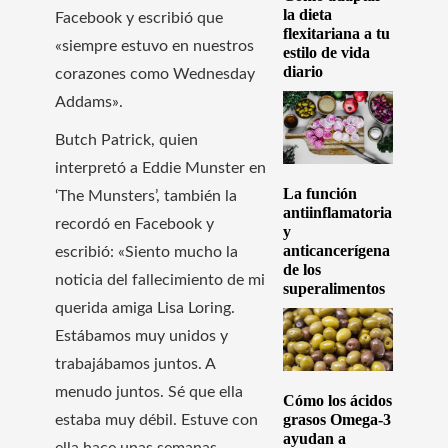
la dieta
Facebook y escribió que
flexitariana a tu
«siempre estuvo en nuestros
estilo de vida
diario
corazones como Wednesday
Addams».
Butch Patrick, quien
interpretó a Eddie Munster en
La función
‘The Munsters’, también la
antiinflamatoria
recordó en Facebook y
y
anticancerígena
escribió: «Siento mucho la
de los
noticia del fallecimiento de mi
superalimentos
querida amiga Lisa Loring.
Estábamos muy unidos y
trabajábamos juntos. A
menudo juntos. Sé que ella
Cómo los ácidos
grasos Omega-3
estaba muy débil. Estuve con
ayudan a
ella hace unas semanas.