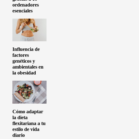
ordenadores
esenciales
Influencia de
factores
genéticos y
ambientales en
la obesidad
Cómo adaptar
la dieta
flexitariana a tu
estilo de vida
diario