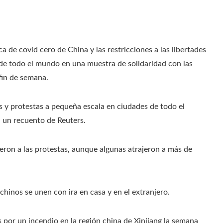
 de covid cero de China y las restricciones a las libertades
de todo el mundo en una muestra de solidaridad con las
fin de semana.
as y protestas a pequeña escala en ciudades de todo el
n un recuento de Reuters.
ieron a las protestas, aunque algunas atrajeron a más de
hinos se unen con ira en casa y en el extranjero.
 por un incendio en la región china de Xinjiang la semana