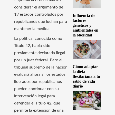
considerar el argumento de
19 estados controlados por
Influencia de
factores
republicanos que luchan para
genéticos y
mantener la medida.
ambientales en
la obesidad
La política, conocida como
Título 42, había sido
previamente declarada ilegal
por un juez federal. Pero el
Cómo adaptar
tribunal supremo de la nación
la dieta
evaluará ahora si los estados
flexitariana a tu
estilo de vida
liderados por republicanos
diario
pueden continuar con su
intervención legal para
defender el Título 42, que
permite la extensión de una