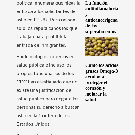
La función
política inhumana que niega la
antiinflamatoria
entrada a los solicitantes de
y
asilo en EE.UU. Pero no son
anticancerígena
de los
solo los republicanos los que
superalimentos
trabajan para prohibir la
entrada de inmigrantes.
Epidemiólogos, expertos en
salud pública e incluso los
Cómo los ácidos
grasos Omega-3
propios funcionarios de los
ayudan a
CDC han atestiguado que no
proteger el
corazón y
existe una justificación de
mejorar la
salud pública para negar a las
salud
personas su derecho a buscar
asilo en la frontera de los
Estados Unidos.