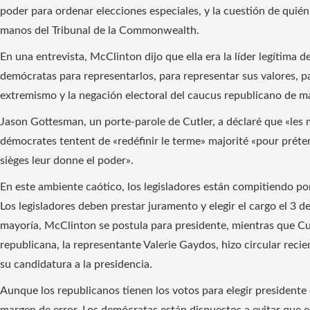
poder para ordenar elecciones especiales, y la cuestión de quié
manos del Tribunal de la Commonwealth.
En una entrevista, McClinton dijo que ella era la líder legítima d
demócratas para representarlos, para representar sus valores, pa
extremismo y la negación electoral del caucus republicano de man
Jason Gottesman, un porte-parole de Cutler, a déclaré que «les
démocrates tentent de «redéfinir le terme» majorité «pour prét
sièges leur donne el poder».
En este ambiente caótico, los legisladores están compitiendo po
Los legisladores deben prestar juramento y elegir el cargo el 3 de
mayoría, McClinton se postula para presidente, mientras que Cut
republicana, la representante Valerie Gaydos, hizo circular rec
su candidatura a la presidencia.
Aunque los republicanos tienen los votos para elegir presidente
margen de error. Los demócratas están dispuestos a evitar que 