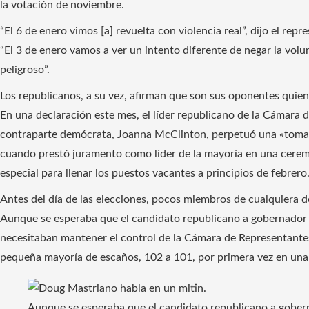
la votación de noviembre.
“El 6 de enero vimos [a] revuelta con violencia real”, dijo el r
“El 3 de enero vamos a ver un intento diferente de negar la volu
peligroso”.
Los republicanos, a su vez, afirman que son sus oponentes quie
En una declaración este mes, el líder republicano de la Cámara d
contraparte demócrata, Joanna McClinton, perpetuó una «toma de
cuando prestó juramento como líder de la mayoría en una cerem
especial para llenar los puestos vacantes a principios de febrero
Antes del día de las elecciones, pocos miembros de cualquiera de
Aunque se esperaba que el candidato republicano a gobernador 
necesitaban mantener el control de la Cámara de Representante
pequeña mayoría de escaños, 102 a 101, por primera vez en una
Aunque se esperaba que el candidato republicano a gober