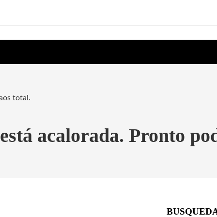
aos total.
 está acalorada. Pronto po
BUSQUED