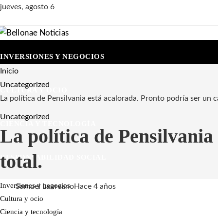
jueves, agosto 6
INVERSIONES Y NEGOCIOS
Inicio
Uncategorized
CULTURA Y OCIO
La política de Pensilvania está acalorada. Pronto podría ser un c
Uncategorized
CIENCIA Y TECNOLOGÍA
La política de Pensilvania
total.
RESPONSABILIDAD SOCIAL
Inversiones y negocios
Samuel Laureano
Hace 4 años
Cultura y ocio
Ciencia y tecnología