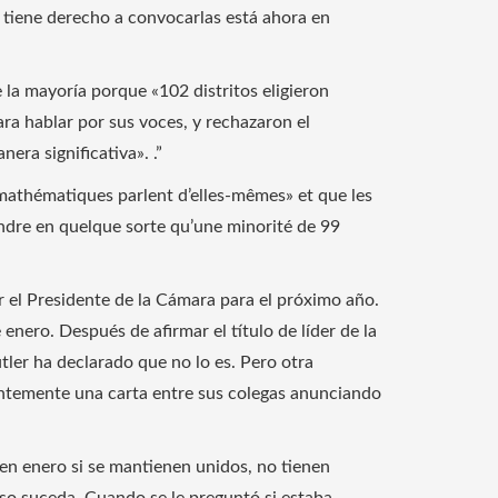
n tiene derecho a convocarlas está ahora en
e la mayoría porque «102 distritos eligieron
ra hablar por sus voces, y rechazaron el
era significativa». .”
 mathématiques parlent d’elles-mêmes» et que les
endre en quelque sorte qu’une minorité de 99
r el Presidente de la Cámara para el próximo año.
 enero. Después de afirmar el título de líder de la
ler ha declarado que no lo es. Pero otra
ientemente una carta entre sus colegas anunciando
 en enero si se mantienen unidos, no tienen
eso suceda. Cuando se le preguntó si estaba