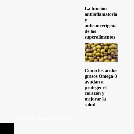
La función
antiinflamatoria
y
anticancerígena
de los
superalimentos
Cómo los ácidos
grasos Omega-3
ayudan a
proteger el
corazón y
mejorar la
salud
© 2020 All Right Reserved.