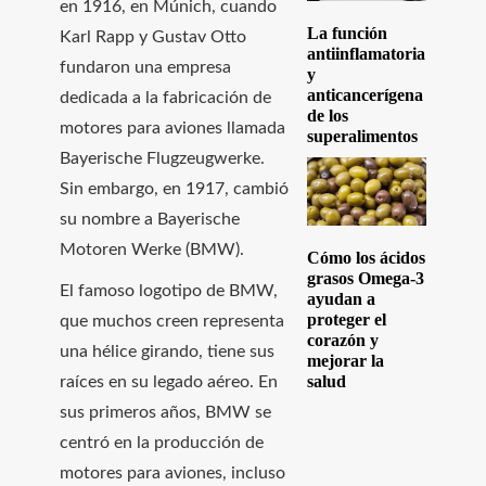
en 1916, en Múnich, cuando
La función
Karl Rapp y Gustav Otto
antiinflamatoria
fundaron una empresa
y
anticancerígena
dedicada a la fabricación de
de los
motores para aviones llamada
superalimentos
Bayerische Flugzeugwerke.
Sin embargo, en 1917, cambió
su nombre a Bayerische
Motoren Werke (BMW).
Cómo los ácidos
grasos Omega-3
El famoso logotipo de BMW,
ayudan a
proteger el
que muchos creen representa
corazón y
una hélice girando, tiene sus
mejorar la
salud
raíces en su legado aéreo. En
sus primeros años, BMW se
centró en la producción de
motores para aviones, incluso