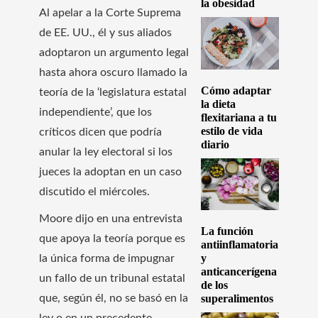
la obesidad
Al apelar a la Corte Suprema
de EE. UU., él y sus aliados
adoptaron un argumento legal
hasta ahora oscuro llamado la
Cómo adaptar
teoría de la ‘legislatura estatal
la dieta
independiente’, que los
flexitariana a tu
estilo de vida
críticos dicen que podría
diario
anular la ley electoral si los
jueces la adoptan en un caso
discutido el miércoles.
Moore dijo en una entrevista
La función
que apoya la teoría porque es
antiinflamatoria
y
la única forma de impugnar
anticancerígena
un fallo de un tribunal estatal
de los
que, según él, no se basó en la
superalimentos
ley o en un precedente.