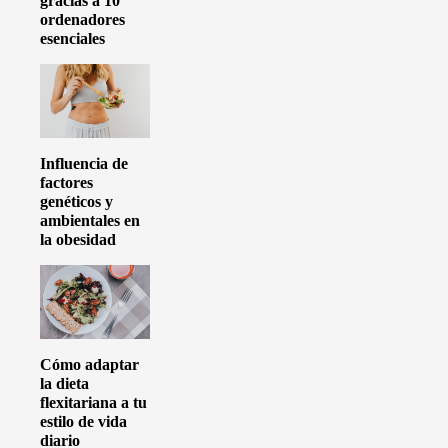
gracias a 10
ordenadores
esenciales
Influencia de
factores
genéticos y
ambientales en
la obesidad
Cómo adaptar
la dieta
flexitariana a tu
estilo de vida
diario