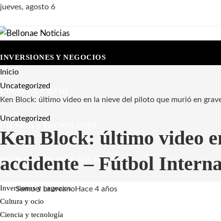
jueves, agosto 6
INVERSIONES Y NEGOCIOS
Inicio
Uncategorized
CULTURA Y OCIO
Ken Block: último video en la nieve del piloto que murió en grav
Uncategorized
CIENCIA Y TECNOLOGÍA
Ken Block: último video en
accidente – Fútbol Intern
RESPONSABILIDAD SOCIAL
Inversiones y negocios
Samuel Laureano
Hace 4 años
Cultura y ocio
Ciencia y tecnología