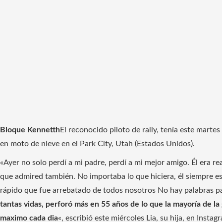
Bloque Kennetth
El reconocido piloto de rally, tenía este marte
en moto de nieve en el Park City, Utah (Estados Unidos).
«Ayer no solo perdí a mi padre, perdí a mi mejor amigo. Él era r
que admired también. No importaba lo que hiciera, él siempre e
rápido que fue arrebatado de todos nosotros No hay palabras par
tantas vidas, perforó más en 55 años de lo que la mayoría de l
maximo cada dia
«, escribió este miércoles Lia, su hija, en Instag