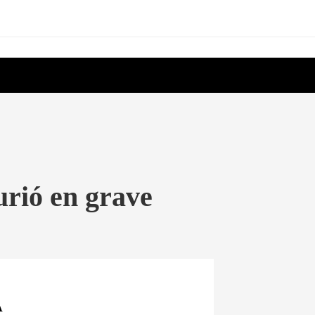
urió en grave
A