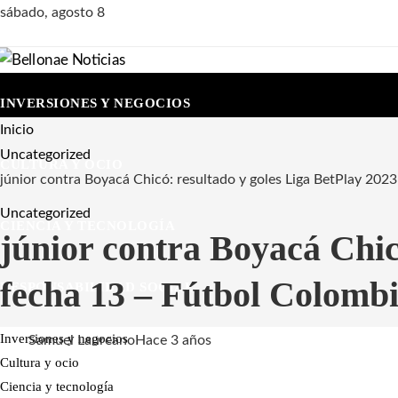
sábado, agosto 8
INVERSIONES Y NEGOCIOS
Inicio
Uncategorized
CULTURA Y OCIO
júnior contra Boyacá Chicó: resultado y goles Liga BetPlay 202
Uncategorized
CIENCIA Y TECNOLOGÍA
júnior contra Boyacá Chic
fecha 13 – Fútbol Colomb
RESPONSABILIDAD SOCIAL
Inversiones y negocios
Samuel Laureano
Hace 3 años
Cultura y ocio
Ciencia y tecnología