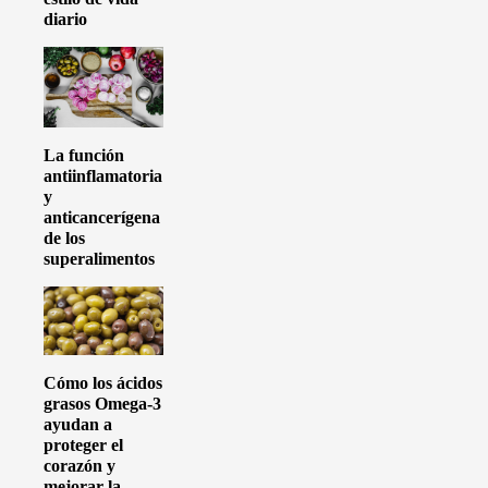
diario
La función
antiinflamatoria
y
anticancerígena
de los
superalimentos
Cómo los ácidos
grasos Omega-3
ayudan a
proteger el
corazón y
mejorar la