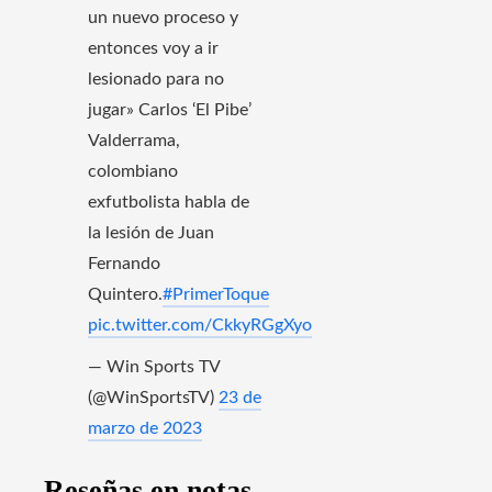
un nuevo proceso y
entonces voy a ir
lesionado para no
jugar» Carlos ‘El Pibe’
Valderrama,
colombiano
exfutbolista habla de
la lesión de Juan
Fernando
Quintero.
#PrimerToque
pic.twitter.com/CkkyRGgXyo
— Win Sports TV
(@WinSportsTV)
23 de
marzo de 2023
Reseñas en notas