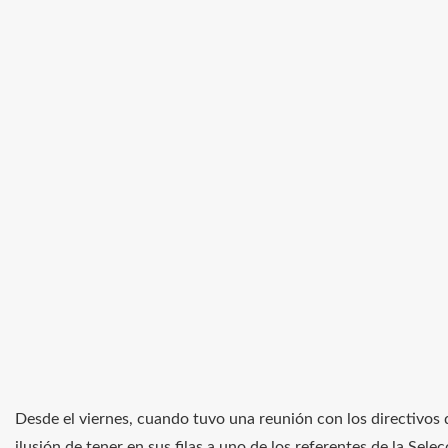
Desde el viernes, cuando tuvo una reunión con los directivos d
ilusión de tener en sus filas a uno de los referentes de la Sel