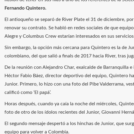
Fernando Quintero.
El antioqueño se separó de River Plate el 31 de diciembre, por
renovar su contrato. Se habló en redes sociales de que equip
Alegre y Columbus Crew estarían interesados ​​en sus servicios
Sin embargo, la opción más cercana para Quintero es la de Junio
colombiano, del que salió a finals de 2017 hacia River, tras jug
De la reunión con Alejandro Char, exalcalde de Barranquilla e i
Héctor Fabio Báez, director deportivo del equipo, Quintero 
Junior. Primero, lo hizo con una foto del Pibe Valderrama, vest
calificó como ‘El papá’.
Horas después, cuando ya caía la noche del miércoles, Quint
foto de otro de los ídolos recientes del Junior, Giovanni Hernánd
El segundo mensaje despertó a los hinchas de Junior, que surgi
equipo para volver a Colombia.