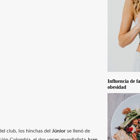
Influencia de f
obesidad
el club, los hinchas del
Júnior
se llenó de
ección Colombia, el dos veces mundialista
Juan