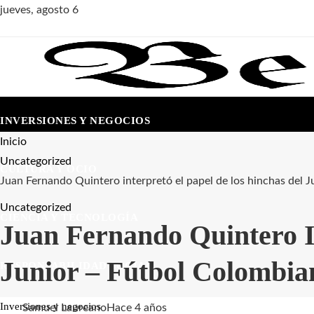
jueves, agosto 6
INVERSIONES Y NEGOCIOS
Inicio
Uncategorized
CULTURA Y OCIO
Juan Fernando Quintero interpretó el papel de los hinchas del 
Uncategorized
CIENCIA Y TECNOLOGÍA
Juan Fernando Quintero I
Junior – Fútbol Colombia
RESPONSABILIDAD SOCIAL
Inversiones y negocios
Samuel Laureano
Hace 4 años