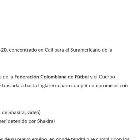
-20,
concentrado en Cali para el Suramericano de la
 de la
Federación Colombiana de Fútbol
y el Cuerpo
se trasladará hasta Inglaterra para cumplir compromisos con
 de Shakira, vídeo)
mer’ detenido por Shakira)
os de su nuevo equipo, en donde tendrá que cumplir con los