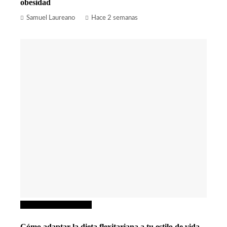
obesidad
Samuel Laureano
Hace 2 semanas
Ciencia y tecnología
Cómo adaptar la dieta flexitariana a tu estilo de vida