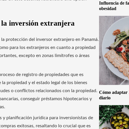
Influencia de f
obesidad
 la inversión extranjera
a la protección del inversor extranjero en Panamá.
como para los extranjeros en cuanto a propiedad
portantes, excepto en zonas limítrofes o áreas
proceso de registro de propiedades que es
e la propiedad y el estado legal de los bienes
audes o conflictos relacionados con la propiedad.
Cómo adaptar la
diario
 bancarias, conseguir préstamos hipotecarios y
as.
 y planificación jurídica para inversionistas de
ompras exitosas, resaltando lo crucial que es